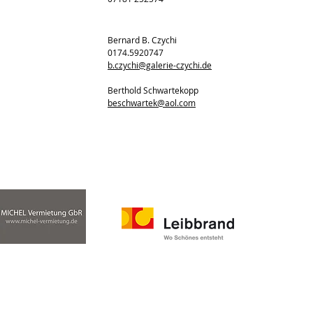
Bernard B. Czychi
0174.5920747
b.czychi@galerie-czychi.de
Berthold Schwartekopp
beschwartek@aol.com