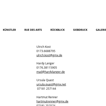
KÜNSTLER
RUE DES ARTS
RÜCKBLICK
SIEBDRUCK
GALERI
Ulrich Kost
0173.6688795
ulrich.kost@gmx.de
Hardy Langer
0176.38115905
mail@hardylanger.de
Ursula Quast
ursula.quast@gmx.net
07181 257144
Hartmut Renner
hartmutrenner@gmx.de
07181 252574